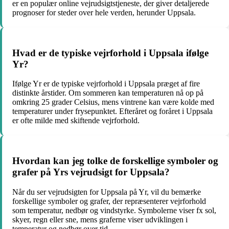
er en populær online vejrudsigtstjeneste, der giver detaljerede
prognoser for steder over hele verden, herunder Uppsala.
Hvad er de typiske vejrforhold i Uppsala ifølge
Yr?
Ifølge Yr er de typiske vejrforhold i Uppsala præget af fire
distinkte årstider. Om sommeren kan temperaturen nå op på
omkring 25 grader Celsius, mens vintrene kan være kolde med
temperaturer under frysepunktet. Efteråret og foråret i Uppsala
er ofte milde med skiftende vejrforhold.
Hvordan kan jeg tolke de forskellige symboler og
grafer på Yrs vejrudsigt for Uppsala?
Når du ser vejrudsigten for Uppsala på Yr, vil du bemærke
forskellige symboler og grafer, der repræsenterer vejrforhold
som temperatur, nedbør og vindstyrke. Symbolerne viser fx sol,
skyer, regn eller sne, mens graferne viser udviklingen i
temperatur og nedbør over tid.