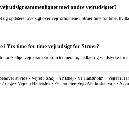
e vejrudsigt sammenlignet med andre vejrudsigter?
ret og opdateret oversigt over vejrforholdene i Struer time for time, hvi
i Yrs time-for-time vejrudsigt for Struer?
e forskellige vejrparametre som temperatur, nedbør og vindstyrke for at f
behøver at vide
•
Vejret i Ishøj – Yr Ishøj
•
Yr Hanstholm – Vejret i Ha
e 7 dage
•
Vejret i Haderslev
•
Zell am See Vejr: Alt du skal vide
•
AccuW