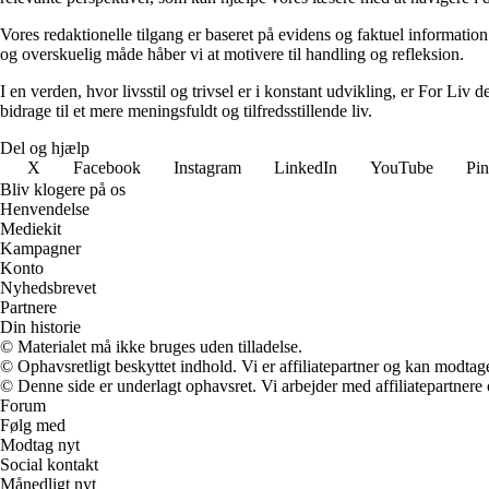
Vores redaktionelle tilgang er baseret på evidens og faktuel information
og overskuelig måde håber vi at motivere til handling og refleksion.
I en verden, hvor livsstil og trivsel er i konstant udvikling, er For Liv d
bidrage til et mere meningsfuldt og tilfredsstillende liv.
Del og hjælp
X
Facebook
Instagram
LinkedIn
YouTube
Pin
Bliv klogere på os
Henvendelse
Mediekit
Kampagner
Konto
Nyhedsbrevet
Partnere
Din historie
© Materialet må ikke bruges uden tilladelse.
© Ophavsretligt beskyttet indhold. Vi er affiliatepartner og kan modtag
© Denne side er underlagt ophavsret. Vi arbejder med affiliatepartnere 
Forum
Følg med
Modtag nyt
Social kontakt
Månedligt nyt