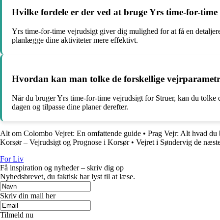
Hvilke fordele er der ved at bruge Yrs time-for-tim
Yrs time-for-time vejrudsigt giver dig mulighed for at få en detalje
planlægge dine aktiviteter mere effektivt.
Hvordan kan man tolke de forskellige vejrparametre 
Når du bruger Yrs time-for-time vejrudsigt for Struer, kan du tolke d
dagen og tilpasse dine planer derefter.
Alt om Colombo Vejret: En omfattende guide
•
Prag Vejr: Alt hvad du 
Korsør – Vejrudsigt og Prognose i Korsør
•
Vejret i Søndervig de næst
For Liv
Få inspiration og nyheder – skriv dig op
Nyhedsbrevet, du faktisk har lyst til at læse.
Skriv din mail her
Tilmeld nu