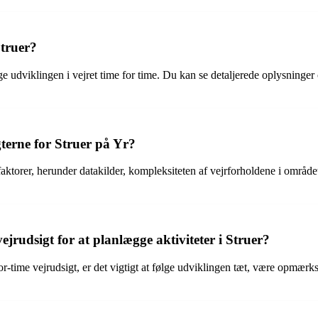
Struer?
lge udviklingen i vejret time for time. Du kan se detaljerede oplysninge
gterne for Struer på Yr?
 faktorer, herunder datakilder, kompleksiteten af vejrforholdene i område
rudsigt for at planlægge aktiviteter i Struer?
or-time vejrudsigt, er det vigtigt at følge udviklingen tæt, være opmær