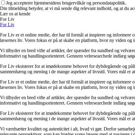
Jeg accepterer hjemmesidens brugervilkår og persondatapolitik.
Din tilmelding betyder, at vi må sende dig relevant indhold, og at du ac
Lær os at kende
For Liv
For Liv
For Liv er et online medie, der har til formål at inspirere og informere 
læsernes liv. Vores fokus er på at skabe en platform, hvor ny viden og ind
Vi tilbyder en bred vifte af artikler, der spænder fra sundhed og velvæ
informativt og handlingsorienteret. Gennem velresearchede indlæg søger 
For Liv eksisterer for at imødekomme behovet for dybdegående og pålidel
sammenhæng og mening i de mange aspekter af livsstil. Vores mål er at v
For Liv er et online medie, der har til formål at inspirere og informere 
læsernes liv. Vores fokus er på at skabe en platform, hvor ny viden og ind
Vi tilbyder en bred vifte af artikler, der spænder fra sundhed og velvæ
informativt og handlingsorienteret. Gennem velresearchede indlæg søger 
For Liv eksisterer for at imødekomme behovet for dybdegående og pålidel
sammenhæng og mening i de mange aspekter af livsstil. Vores mål er at v
Vi værdsætter kvalitet og autenticitet i alt, hvad vi gør. Derfor samarb
relevante perspektiver, som kan hjælpe vores læsere med at navigere i 