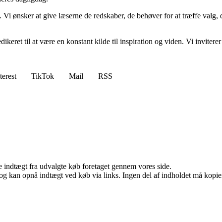
. Vi ønsker at give læserne de redskaber, de behøver for at træffe valg, 
edikeret til at være en konstant kilde til inspiration og viden. Vi inviter
terest
TikTok
Mail
RSS
e indtægt fra udvalgte køb foretaget gennem vores side.
og kan opnå indtægt ved køb via links. Ingen del af indholdet må kopiere