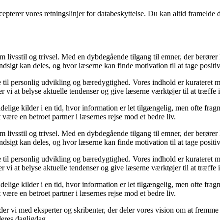
cepterer vores retningslinjer for databeskyttelse. Du kan altid framelde
om livsstil og trivsel. Med en dybdegående tilgang til emner, der berører
sigt kan deles, og hvor læserne kan finde motivation til at tage positive 
re til personlig udvikling og bæredygtighed. Vores indhold er kurateret 
vi at belyse aktuelle tendenser og give læserne værktøjer til at træffe
ige kilder i en tid, hvor information er let tilgængelig, men ofte frag
ære en betroet partner i læsernes rejse mod et bedre liv.
om livsstil og trivsel. Med en dybdegående tilgang til emner, der berører
sigt kan deles, og hvor læserne kan finde motivation til at tage positive 
re til personlig udvikling og bæredygtighed. Vores indhold er kurateret 
vi at belyse aktuelle tendenser og give læserne værktøjer til at træffe
ige kilder i en tid, hvor information er let tilgængelig, men ofte frag
ære en betroet partner i læsernes rejse mod et bedre liv.
ejder vi med eksperter og skribenter, der deler vores vision om at fremm
deres dagligdag.