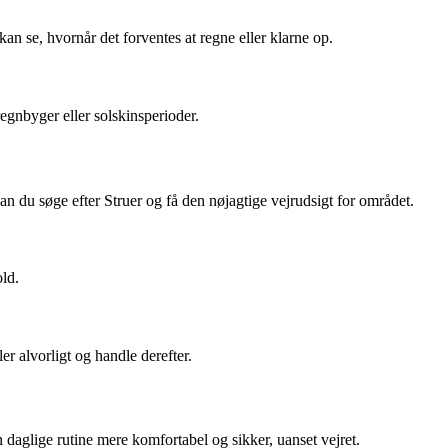
an se, hvornår det forventes at regne eller klarne op.
gnbyger eller solskinsperioder.
an du søge efter Struer og få den nøjagtige vejrudsigt for området.
old.
er alvorligt og handle derefter.
in daglige rutine mere komfortabel og sikker, uanset vejret.