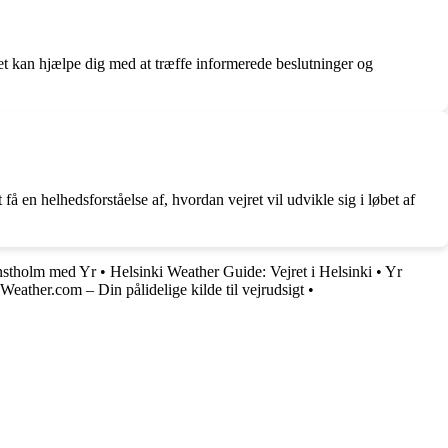
lket kan hjælpe dig med at træffe informerede beslutninger og
å en helhedsforståelse af, hvordan vejret vil udvikle sig i løbet af
nstholm med Yr
•
Helsinki Weather Guide: Vejret i Helsinki
•
Yr
eather.com – Din pålidelige kilde til vejrudsigt
•