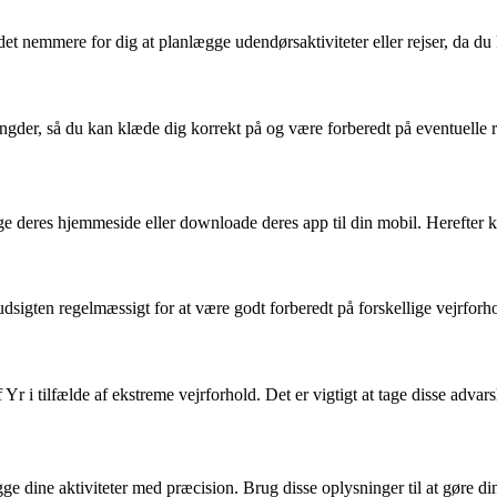
et nemmere for dig at planlægge udendørsaktiviteter eller rejser, da du k
er, så du kan klæde dig korrekt på og være forberedt på eventuelle re
øge deres hjemmeside eller downloade deres app til din mobil. Herefter k
rudsigten regelmæssigt for at være godt forberedt på forskellige vejrforh
Yr i tilfælde af ekstreme vejrforhold. Det er vigtigt at tage disse advarsl
lægge dine aktiviteter med præcision. Brug disse oplysninger til at gøre d