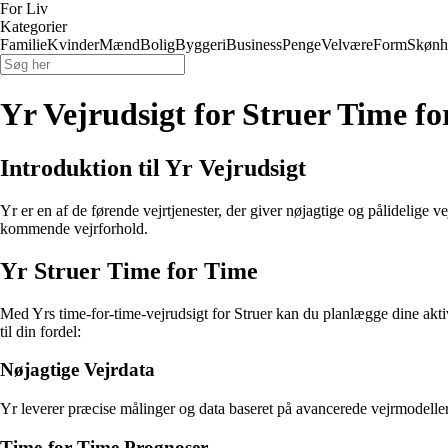
For Liv
Kategorier
Familie
Kvinder
Mænd
Bolig
Byggeri
Business
Penge
Velvære
Form
Skønh
Yr Vejrudsigt for Struer Time fo
Introduktion til Yr Vejrudsigt
Yr er en af de førende vejrtjenester, der giver nøjagtige og pålidelige 
kommende vejrforhold.
Yr Struer Time for Time
Med Yrs time-for-time-vejrudsigt for Struer kan du planlægge dine akti
til din fordel:
Nøjagtige Vejrdata
Yr leverer præcise målinger og data baseret på avancerede vejrmodeller 
Time-for-Time Prognoser