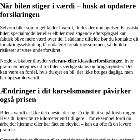
Når bilen stiger i værdi – husk at opdatere
forsikringen
Selvom biler som regel falder i værdi, findes der undtagelser. Klassiske
biler, specialmodeller eller elbiler med stigende efterspørgsel kan
faktisk blive mere værd over tid. I sådanne tilfælde bør du kontakte dit
forsikringsselskab og få opdateret forsikringssummen, så du ikke
risikerer at være underforsikret.
Nogle selskaber tilbyder
veteran- eller klassikerforsikringer
, hvor
præmien beregnes ud fra bilens særlige status og brugsmønster. Det
kan være en fordel, hvis du ejer en bil, der ikke bruges dagligt, men
har høj samlerværdi.
Ændringer i dit kørselsmønster påvirker
også prisen
Bilens værdi er ikke det eneste, der bør få dig til at se på forsikringen.
Hvis du kører færre kilometer end tidligere – for eksempel fordi du
arbejder hjemme eller har fået en elcykel – kan du ofte få en lavere
præmie.