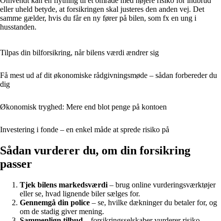
Omvendt kan en flytning til et område med højere risiko for indbrud
eller uheld betyde, at forsikringen skal justeres den anden vej. Det
samme gælder, hvis du får en ny fører på bilen, som fx en ung i
husstanden.
Tilpas din bilforsikring, når bilens værdi ændrer sig
Få mest ud af dit økonomiske rådgivningsmøde – sådan forbereder du
dig
Økonomisk tryghed: Mere end blot penge på kontoen
Investering i fonde – en enkel måde at sprede risiko på
Sådan vurderer du, om din forsikring
passer
Tjek bilens markedsværdi
– brug online vurderingsværktøjer
eller se, hvad lignende biler sælges for.
Gennemgå din police
– se, hvilke dækninger du betaler for, og
om de stadig giver mening.
Sammenlign tilbud
– forsikringsselskaber vurderer risiko