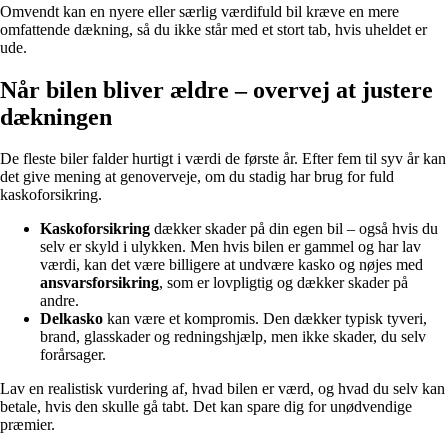
Omvendt kan en nyere eller særlig værdifuld bil kræve en mere
omfattende dækning, så du ikke står med et stort tab, hvis uheldet er
ude.
Når bilen bliver ældre – overvej at justere
dækningen
De fleste biler falder hurtigt i værdi de første år. Efter fem til syv år kan
det give mening at genoverveje, om du stadig har brug for fuld
kaskoforsikring.
Kaskoforsikring
dækker skader på din egen bil – også hvis du
selv er skyld i ulykken. Men hvis bilen er gammel og har lav
værdi, kan det være billigere at undvære kasko og nøjes med
ansvarsforsikring
, som er lovpligtig og dækker skader på
andre.
Delkasko
kan være et kompromis. Den dækker typisk tyveri,
brand, glasskader og redningshjælp, men ikke skader, du selv
forårsager.
Lav en realistisk vurdering af, hvad bilen er værd, og hvad du selv kan
betale, hvis den skulle gå tabt. Det kan spare dig for unødvendige
præmier.