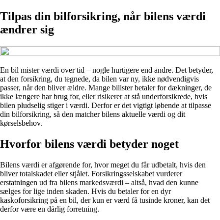
Tilpas din bilforsikring, når bilens værdi
ændrer sig
En bil mister værdi over tid – nogle hurtigere end andre. Det betyder,
at den forsikring, du tegnede, da bilen var ny, ikke nødvendigvis
passer, når den bliver ældre. Mange bilister betaler for dækninger, de
ikke længere har brug for, eller risikerer at stå underforsikrede, hvis
bilen pludselig stiger i værdi. Derfor er det vigtigt løbende at tilpasse
din bilforsikring, så den matcher bilens aktuelle værdi og dit
kørselsbehov.
Hvorfor bilens værdi betyder noget
Bilens værdi er afgørende for, hvor meget du får udbetalt, hvis den
bliver totalskadet eller stjålet. Forsikringsselskabet vurderer
erstatningen ud fra bilens markedsværdi – altså, hvad den kunne
sælges for lige inden skaden. Hvis du betaler for en dyr
kaskoforsikring på en bil, der kun er værd få tusinde kroner, kan det
derfor være en dårlig forretning.